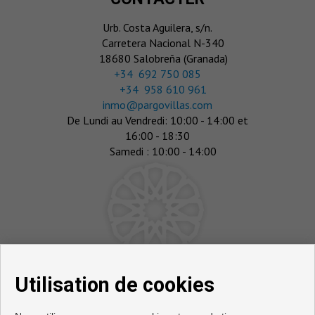
Urb. Costa Aguilera, s/n.
Carretera Nacional N-340
18680 Salobreña (Granada)
‎+34 692 750 085
+34 958 610 961
inmo@pargovillas.com
De Lundi au Vendredi: 10:00 - 14:00 et
16:00 - 18:30
Samedi : 10:00 - 14:00
Utilisation de cookies