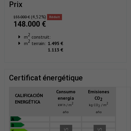
prix
(4,52%)
155.000 €
Réduit
148.000 €
2
m
construit:
2
m
terrain:
1.495 €
1.113 €
certificat énergétique
Consumo
Emisiones
CALIFICACIÓN
energía
CO
2
ENERGÉTICA
2
2
kW h / m
kg CO
/ m
2
año
año
A
B