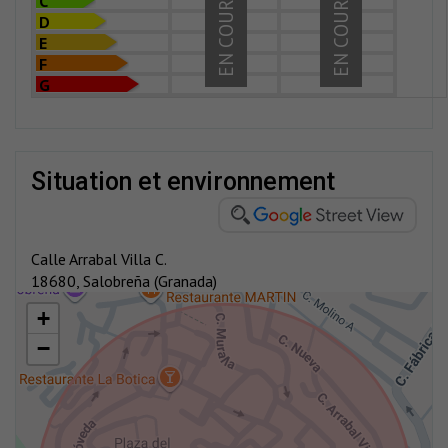
EN COURS
EN COURS
C
D
E
F
G
situation et environnement
Calle Arrabal Villa C.
18680, Salobreña (Granada)
+
−