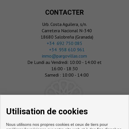
CONTACTER
Urb. Costa Aguilera, s/n.
Carretera Nacional N-340
18680 Salobreña (Granada)
‎+34 692 750 085
+34 958 610 961
inmo@pargovillas.com
De Lundi au Vendredi: 10:00 - 14:00 et
16:00 - 18:30
Samedi : 10:00 - 14:00
Utilisation de cookies
Nous utilisons nos propres cookies et ceux de tiers pour