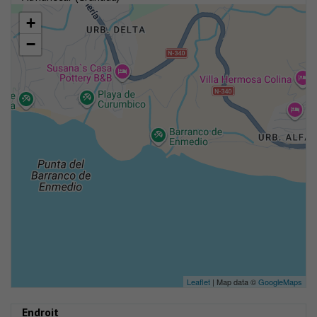
+
−
Leaflet
| Map data ©
GoogleMaps
Endroit