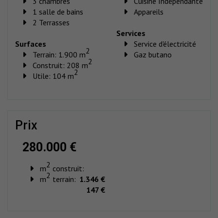
3 chambres
Cuisine Indépendante
1 salle de bains
Appareils
2 Terrasses
Services
Surfaces
Service d'électricité
2
Terrain: 1.900 m
Gaz butano
2
Construit: 208 m
2
Utile: 104 m
prix
280.000 €
2
m
construit:
2
m
terrain:
1.346 €
147 €