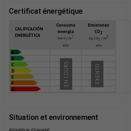
certificat énergétique
Consumo
Emisiones
CALIFICACIÓN
energía
CO
2
ENERGÉTICA
2
2
kW h / m
kg CO
/ m
2
año
año
A
B
EN COURS
C
EXENTO
D
E
F
G
situation et environnement
Almuñécar (Granada)