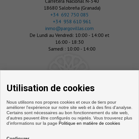
Carretera Nacional N-340
18680 Salobreña (Granada)
‎+34 692 750 085
+34 958 610 961
inmo@pargovillas.com
De Lundi au Vendredi: 10:00 - 14:00 et
16:00 - 18:30
Samedi : 10:00 - 14:00
Utilisation de cookies
Nous utilisons nos propres cookies et ceux de tiers pour
améliorer l'expérience sur notre site web et à des fins d'analyse.
Certains sont nécessaires au bon fonctionnement du site web,
d'autres peuvent être configurés ou rejetés. Vous trouverez plus
d'informations sur la page
Politique en matière de cookies
Appartements et maisons à vendre à Salobreña
Configurer