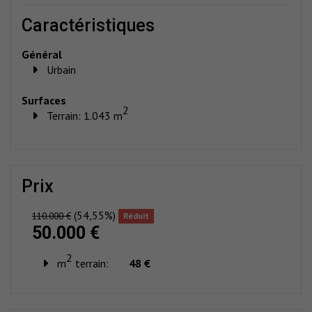
caractéristiques
Général
Urbain
Surfaces
2
Terrain: 1.043 m
prix
(54,55%)
110.000 €
Réduit
50.000 €
2
m
terrain:
48 €