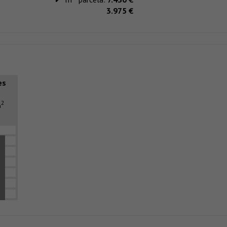
3.975 €
es
2
m
E