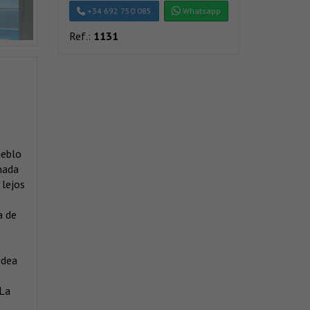
+34 692 750 085
Whatsapp
Ref.:
1131
ueblo
nada
 lejos
a de
idea
 La