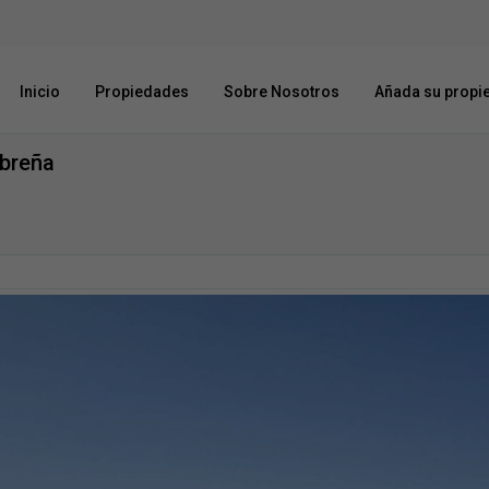
Inicio
Propiedades
Sobre Nosotros
Añada su propi
obreña