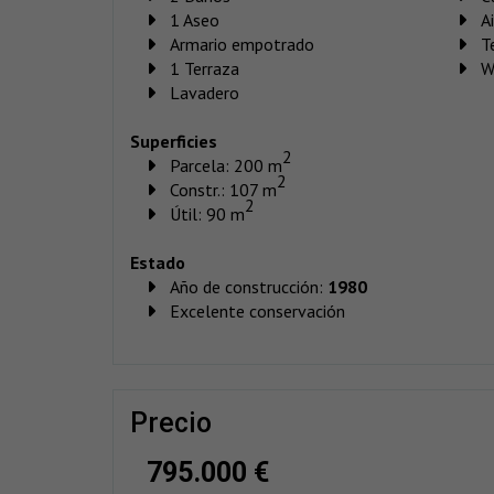
1 Aseo
A
Armario empotrado
T
1 Terraza
W
Lavadero
Superficies
2
Parcela: 200 m
2
Constr.: 107 m
2
Útil: 90 m
Estado
Año de construcción:
1980
Excelente conservación
precio
795.000 €