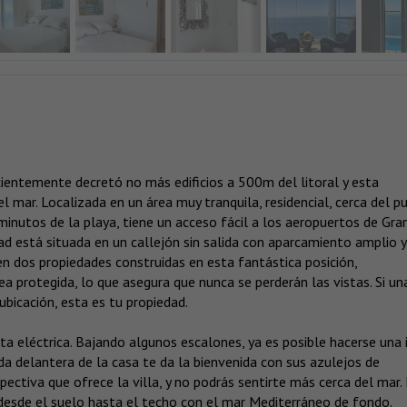
recientemente decretó no más edificios a 500m del litoral y esta
mar. Localizada en un área muy tranquila, residencial, cerca del p
inutos de la playa, tiene un acceso fácil a los aeropuertos de Gra
d está situada en un callejón sin salida con aparcamiento amplio y
ten dos propiedades construidas en esta fantástica posición,
a protegida, lo que asegura que nunca se perderán las vistas. Si un
ubicación, esta es tu propiedad.
ta eléctrica. Bajando algunos escalones, ya es posible hacerse una 
da delantera de la casa te da la bienvenida con sus azulejos de
spectiva que ofrece la villa, y no podrás sentirte más cerca del mar.
desde el suelo hasta el techo con el mar Mediterráneo de fondo.