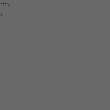
idad y
es