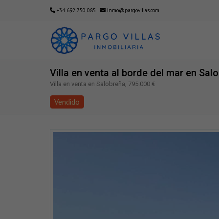
+34 692 750 085
|
inmo@pargovillas.com
Villa en venta al borde del mar en Sal
Villa en venta en Salobreña, 795.000 €
Vendido