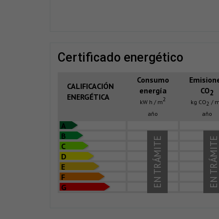
certificado energético
Consumo
Emision
CALIFICACIÓN
energía
CO
2
ENERGÉTICA
2
kW h / m
kg CO
/ 
2
año
año
A
B
EN TRÁMITE
EN TRÁMIT
C
D
E
F
G