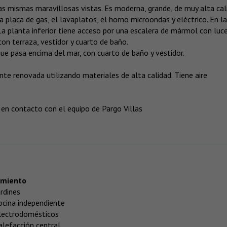
s mismas maravillosas vistas. Es moderna, grande, de muy alta cal
placa de gas, el lavaplatos, el horno microondas y eléctrico. En la
a planta inferior tiene acceso por una escalera de mármol con luc
con terraza, vestidor y cuarto de baño.
 que pasa encima del mar, con cuarto de baño y vestidor.
e renovada utilizando materiales de alta calidad. Tiene aire
en contacto con el equipo de Pargo Villas
amiento
ardines
ocina independiente
lectrodomésticos
alefacción central