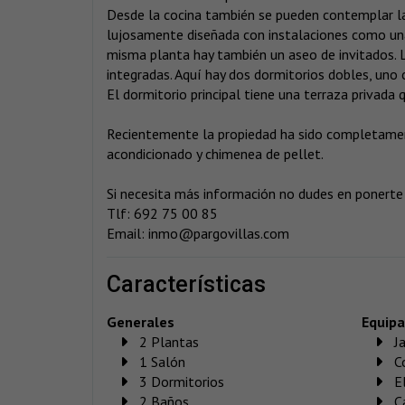
Desde la cocina también se pueden contemplar la
lujosamente diseñada con instalaciones como una 
misma planta hay también un aseo de invitados. L
integradas. Aquí hay dos dormitorios dobles, uno 
El dormitorio principal tiene una terraza privada
Recientemente la propiedad ha sido completament
acondicionado y chimenea de pellet.
Si necesita más información no dudes en ponerte 
Tlf: 692 75 00 85
Email: inmo@pargovillas.com
características
Generales
Equip
2 Plantas
J
1 Salón
C
3 Dormitorios
E
2 Baños
C