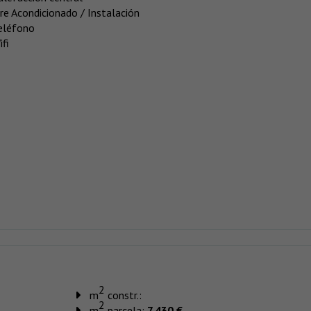
ire Acondicionado / Instalación
eléfono
ifi
2
m
constr.:
2
m
parcela:
7.430 €