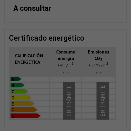
A consultar
certificado energético
Consumo
Emisiones
CALIFICACIÓN
energía
CO
2
ENERGÉTICA
2
2
kW h / m
kg CO
/ m
2
año
año
A
B
EN TRÁMITE
EN TRÁMITE
C
D
E
F
G