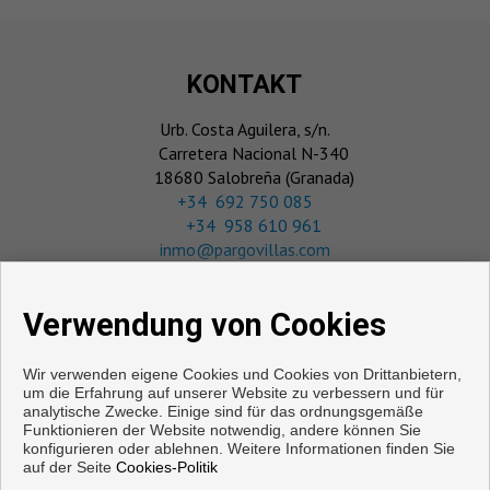
KONTAKT
Urb. Costa Aguilera, s/n.
Carretera Nacional N-340
18680 Salobreña (Granada)
‎+34 692 750 085
+34 958 610 961
inmo@pargovillas.com
Von Montag bis Freitag: 10:00 - 14:00
und 16:00 - 18:30
Verwendung von Cookies
Samstag : 10:00 - 14:00
Wir verwenden eigene Cookies und Cookies von Drittanbietern,
um die Erfahrung auf unserer Website zu verbessern und für
analytische Zwecke. Einige sind für das ordnungsgemäße
Funktionieren der Website notwendig, andere können Sie
konfigurieren oder ablehnen. Weitere Informationen finden Sie
auf der Seite
Cookies-Politik