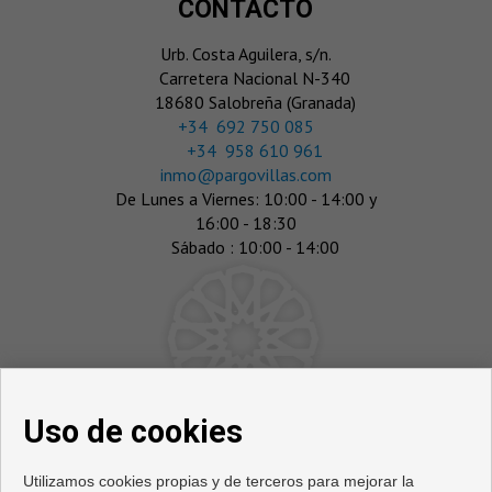
CONTACTO
Urb. Costa Aguilera, s/n.
Carretera Nacional N-340
18680 Salobreña (Granada)
‎+34 692 750 085
+34 958 610 961
inmo@pargovillas.com
De Lunes a Viernes: 10:00 - 14:00 y
16:00 - 18:30
Sábado : 10:00 - 14:00
Uso de cookies
Utilizamos cookies propias y de terceros para mejorar la