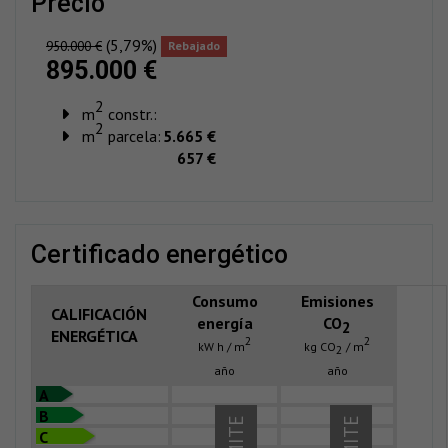
precio
(5,79%)
950.000 €
Rebajado
895.000 €
2
m
constr.:
2
m
parcela:
5.665 €
657 €
certificado energético
Consumo
Emisiones
CALIFICACIÓN
energía
CO
2
ENERGÉTICA
2
2
kW h / m
kg CO
/ m
2
año
año
A
B
C