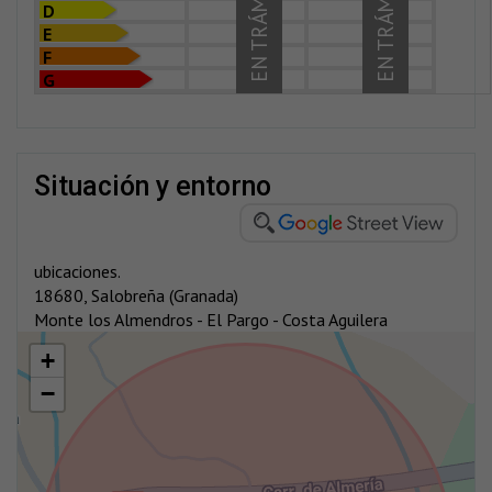
EN TRÁMITE
EN TRÁMITE
D
E
F
G
situación y entorno
ubicaciones.
18680, Salobreña (Granada)
Monte los Almendros - El Pargo - Costa Aguilera
+
−